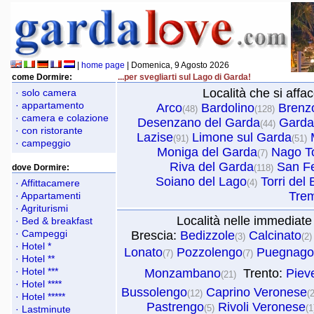
|
home page
| Domenica, 9 Agosto 2026
come Dormire:
...per svegliarti sul Lago di Garda!
Località che si affa
· solo camera
· appartamento
Arco
Bardolino
Brenz
(48)
(128)
· camera e colazione
Desenzano del Garda
Garda
(44)
· con ristorante
Lazise
Limone sul Garda
(91)
(51)
· campeggio
Moniga del Garda
Nago T
(7)
Riva del Garda
San Fe
dove Dormire:
(118)
Soiano del Lago
Torri del
· Affittacamere
(4)
Tre
· Appartamenti
· Agriturismi
Località nelle immediate
· Bed & breakfast
· Campeggi
Brescia:
Bedizzole
Calcinato
(3)
(2)
· Hotel *
Lonato
Pozzolengo
Puegnago
(7)
(7)
· Hotel **
· Hotel ***
Monzambano
 Trento:
Piev
(21)
· Hotel ****
Bussolengo
Caprino Veronese
(12)
(
· Hotel *****
Pastrengo
Rivoli Veronese
(5)
(1
· Lastminute