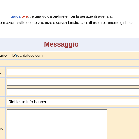
garda
love
.it
è una guida on-line e non fa servizio di agenzia.
ormazioni sulle offerte vacanze e servizi turistici contattare direttamente gli hotel.
Messaggio
ario:
info
gardalove.com
:
e:
:
io: