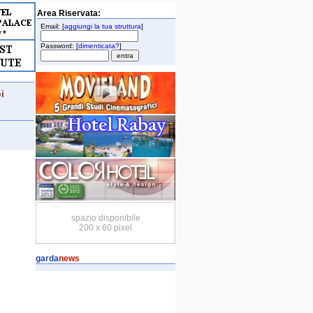
Area Riservata:
Email: [
aggiungi la tua struttura
]
Password: [
dimenticata?
]
i
spazio disponibile
200 x 60 pixel
garda
news