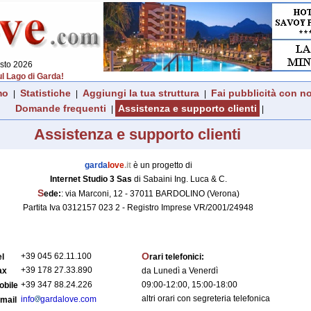
osto 2026
sul Lago di Garda!
mo
Statistiche
Aggiungi la tua struttura
Fai pubblicità con no
|
|
|
Domande frequenti
Assistenza e supporto clienti
|
|
Assistenza e supporto clienti
garda
love
.it
è un progetto di
Internet Studio 3 Sas
di Sabaini Ing. Luca & C.
S
ede:
: via Marconi, 12 - 37011 BARDOLINO (Verona)
Partita Iva 0312157 023 2 - Registro Imprese VR/2001/24948
O
+39 045 62.11.100
el
rari telefonici:
+39 178 27.33.890
ax
da Lunedì a Venerdì
+39 347 88.24.226
09:00-12:00, 15:00-18:00
obile
altri orari con segreteria telefonica
info
gardalove.com
-mail