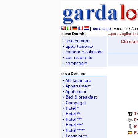
|
home page
| Venerdì, 7 Ag
come Dormire:
...per svegliarti 
· solo camera
Chi sia
· appartamento
· camera e colazione
· con ristorante
· campeggio
dove Dormire:
· Affittacamere
· Appartamenti
· Agriturismi
· Bed & breakfast
· Campeggi
· Hotel *
· Hotel **
T
· Hotel ***
F
· Hotel ****
M
· Hotel *****
E
· Lastminute